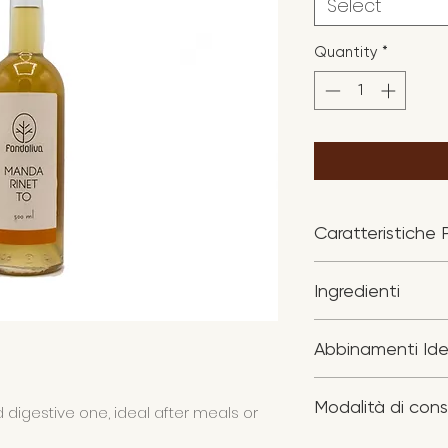
Select
Quantity
*
Caratteristiche P
Preparato artigia
Ingredienti
mandarini freschi.
Zest di mandarino,
Ottenuto attraverso
Abbinamenti Ide
per preservare l’
Come Digestivo
Perfetto come dige
Modalità di con
Servilo ben freddo
d digestive one, ideal after meals or
arricchire dolci.
agrumato e rinfre
Conservare in luog