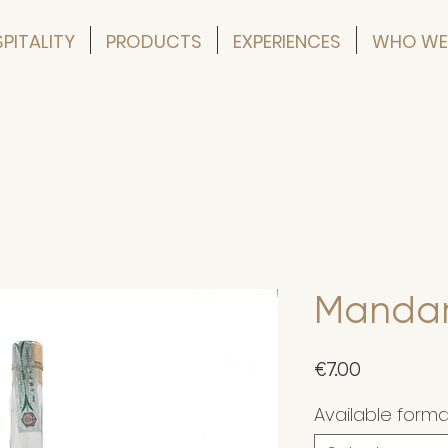
PITALITY
PRODUCTS
EXPERIENCES
WHO WE
Mandar
Price
€7.00
Available form