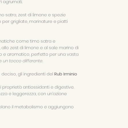
i agrumati.
Verdure e Contorn
- Verdure grigliat
imo satra, zest di limone e spezie
Irminio per insapo
o per grigliate, marinature e piatti
melanzane.
- Patate al forno
:
per un condimento i
matiche come timo satra e
- Tacos e wraps
:
 allo zest di limone e al sale marino di
legumi o carne pe
to e aromatico, perfetto per una vasta
re
un tocco differente
.
Ricette Gourmet
- Formaggi
: Prova
 deciso, gli ingredienti del
Rub Irminio
semi-stagionati p
- Pane e focacce
di proprietà antiossidanti e digestive.
nell’impasto per 
ezza e leggerezza, con un’azione
- Salse
: Aggiungil
sapore più ricco 
molano il metabolismo e aggiungono