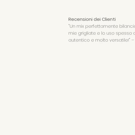
Recensioni dei Clienti
"Un mix perfettamente bilancia
mie grigliate e lo uso spesso a
autentico e molto versatile!" –
AZIENDA AGRI
di Ad
VAT number 016581