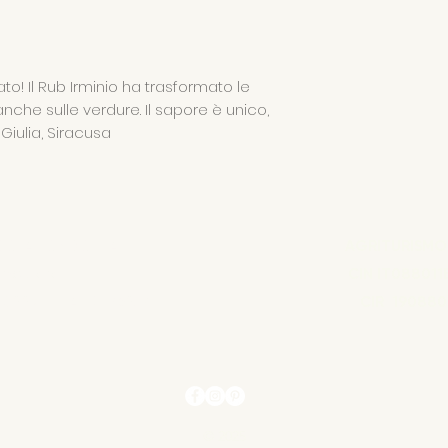
to! Il Rub Irminio ha trasformato le
nche sulle verdure. Il sapore è unico,
 Giulia, Siracusa
COLA FONDOLIVA
AGRITURISMO
amo Sara
CIN IT088011
70889 - REA RG136857
CIR 190880
© 2025