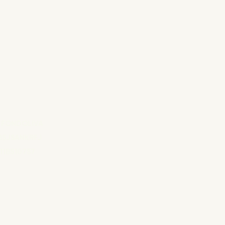
 FONDOLIVA
B5JSANKRFJ
11B510757