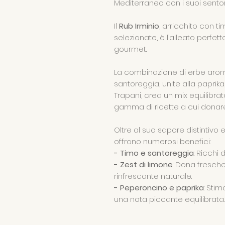
Mediterraneo con i suoi sentor
Il
Rub Irminio
, arricchito con t
selezionate, è l’alleato perfett
gourmet.
La combinazione di erbe aro
santoreggia, unite alla paprika,
Trapani, crea un mix equilibra
gamma di ricette a cui dona
Oltre al suo sapore distintivo e
offrono numerosi benefici:
- Timo e santoreggia
: Ricchi 
- Zest di limone
: Dona fresch
rinfrescante naturale.
- Peperoncino e paprika
: Sti
una nota piccante equilibrata.