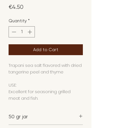
Price
€4.50
Quantity
*
Add to Cart
Trapani sea salt flavored with dried
tangerine peel and thyme
USE:
Excellent for seasoning grilled
meat and fish.
50 gr jar