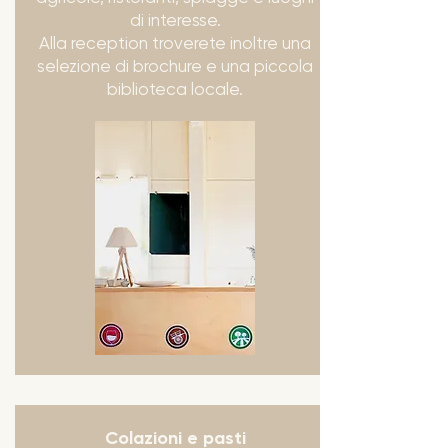
di interesse.
Alla reception troverete inoltre una
selezione di brochure e una piccola
biblioteca locale.
Colazioni e pasti