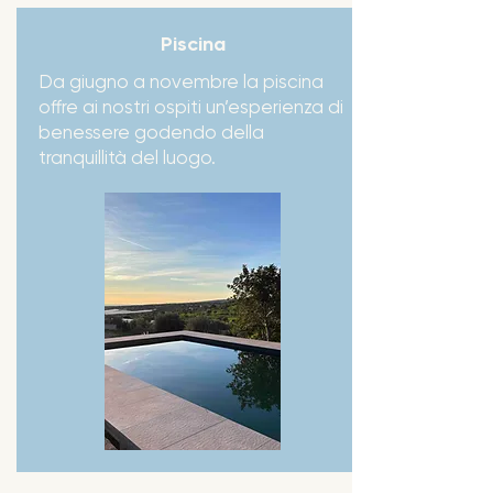
Piscina
Da giugno a novembre la piscina
offre ai nostri ospiti un’esperienza di
benessere godendo della
tranquillità del luogo.