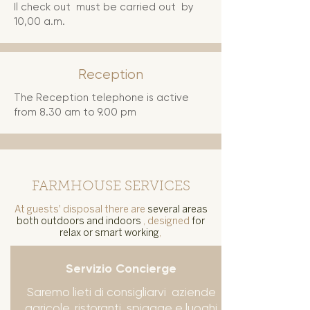
Il check out must be carried out by
10,00 a.m.
Reception
The Reception telephone is active
from 8.30 am to 9.00 pm
FARMHOUSE SERVICES
At guests' disposal there are
several areas
both outdoors and indoors
, designed
for
relax or smart working
,
Servizio Concierge
Saremo lieti di consigliarvi aziende
agricole, ristoranti, spiagge e luoghi