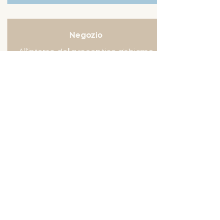
Negozio
All'interno della reception abbiamo
allestito un'area in cui poter
acquistare i prodotti della nostra
azienda, una selezione di vini di
cantine del territorio,
bevande fresche.