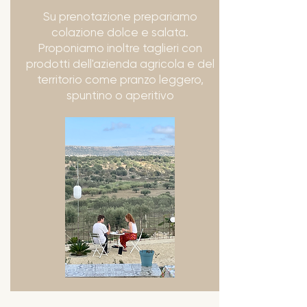
Su prenotazione prepariamo
colazione dolce e salata.
Proponiamo inoltre taglieri con
prodotti dell'azienda agricola e del
territorio come pranzo leggero,
spuntino o aperitivo