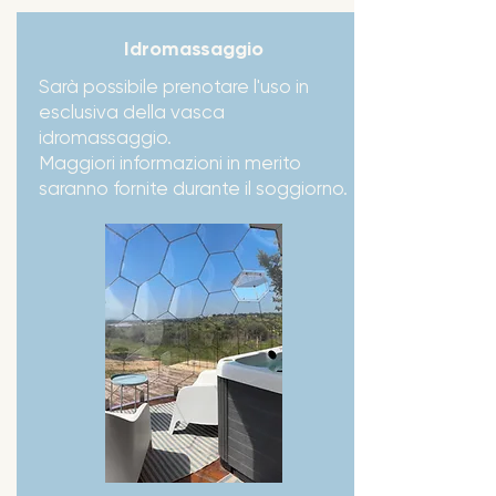
Idromassaggio
Sarà possibile prenotare l'uso in
esclusiva della vasca
idromassaggio.
Maggiori informazioni in merito
saranno fornite durante il soggiorno.